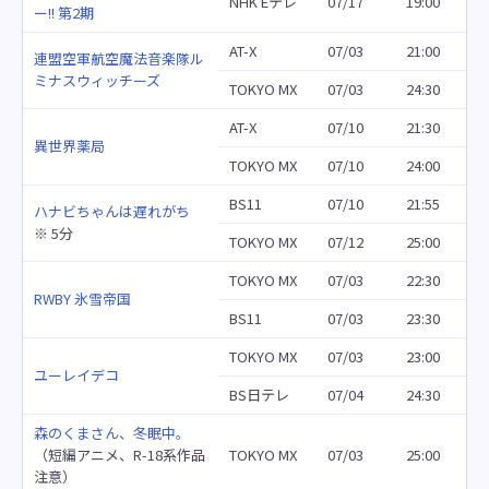
NHK Eテレ
07/17
19:00
ー!! 第2期
AT-X
07/03
21:00
連盟空軍航空魔法音楽隊ル
ミナスウィッチーズ
TOKYO MX
07/03
24:30
AT-X
07/10
21:30
異世界薬局
TOKYO MX
07/10
24:00
BS11
07/10
21:55
ハナビちゃんは遅れがち
※ 5分
TOKYO MX
07/12
25:00
TOKYO MX
07/03
22:30
RWBY 氷雪帝国
BS11
07/03
23:30
TOKYO MX
07/03
23:00
ユーレイデコ
BS日テレ
07/04
24:30
森のくまさん、冬眠中。
（短編アニメ、R-18系作品
TOKYO MX
07/03
25:00
注意）