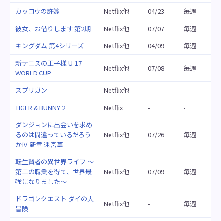
カッコウの許嫁
Netflix他
04/23
毎週
彼女、お借りします 第2期
Netflix他
07/07
毎週
キングダム 第4シリーズ
Netflix他
04/09
毎週
新テニスの王子様 U-17
Netflix他
07/08
毎週
WORLD CUP
スプリガン
Netflix他
-
-
TIGER & BUNNY 2
Netflix
-
-
ダンジョンに出会いを求め
るのは間違っているだろう
Netflix他
07/26
毎週
かⅣ 新章 迷宮篇
転生賢者の異世界ライフ ～
第二の職業を得て、世界最
Netflix他
07/09
毎週
強になりました～
ドラゴンクエスト ダイの大
Netflix他
-
毎週
冒険