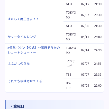
AT-X
07/12
21:30
TOKYO
07/07
23:30
MX
はたらく魔王さま！！
AT-X
07/08
21:30
TOKYO
サマータイムレンダ
04/14
24:00
MX
5億年ボタン【公式】～菅原そうたの
TOKYO
07/14
24:30
ショートショート～
MX
フジテ
よふかしのうた
07/07
24:55
レビ
TBS
07/07
25:35
それでも歩は寄せてくる
BS-
07/09
26:00
TBS
・金曜日