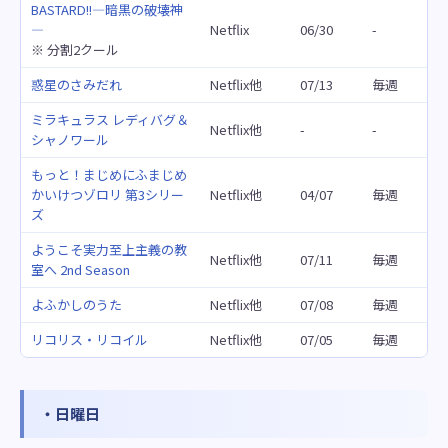
BASTARD!!―暗黒の破壊神
―
Netflix
06/30
-
※ 分割2クール
惑星のさみだれ
Netflix他
07/13
毎週
ミラキュラス レディバグ＆
Netflix他
-
-
シャノワール
もっと！まじめにふまじめ
かいけつゾロリ 第3シリー
Netflix他
04/07
毎週
ズ
ようこそ実力至上主義の教
Netflix他
07/11
毎週
室へ 2nd Season
よふかしのうた
Netflix他
07/08
毎週
リコリス・リコイル
Netflix他
07/05
毎週
・日曜日