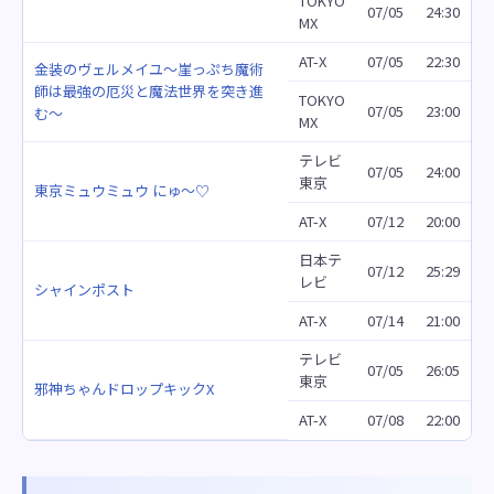
TOKYO
07/05
24:30
MX
AT-X
07/05
22:30
金装のヴェルメイユ～崖っぷち魔術
師は最強の厄災と魔法世界を突き進
TOKYO
07/05
23:00
む～
MX
テレビ
07/05
24:00
東京
東京ミュウミュウ にゅ～♡
AT-X
07/12
20:00
日本テ
07/12
25:29
レビ
シャインポスト
AT-X
07/14
21:00
テレビ
07/05
26:05
東京
邪神ちゃんドロップキックX
AT-X
07/08
22:00