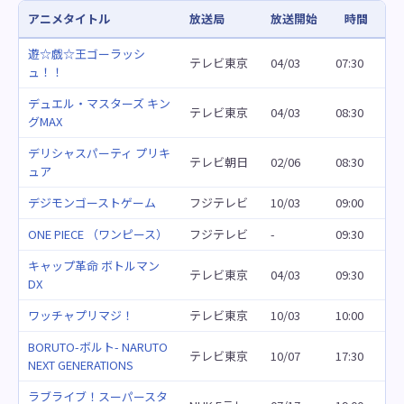
アニメタイトル
放送局
放送開始
時間
遊☆戯☆王ゴーラッシ
テレビ東京
04/03
07:30
ュ！！
デュエル・マスターズ キン
テレビ東京
04/03
08:30
グMAX
デリシャスパーティ プリキ
テレビ朝日
02/06
08:30
ュア
デジモンゴーストゲーム
フジテレビ
10/03
09:00
ONE PIECE （ワンピース）
フジテレビ
-
09:30
キャップ革命 ボトルマン
テレビ東京
04/03
09:30
DX
ワッチャプリマジ！
テレビ東京
10/03
10:00
BORUTO-ボルト- NARUTO
テレビ東京
10/07
17:30
NEXT GENERATIONS
ラブライブ！スーパースタ