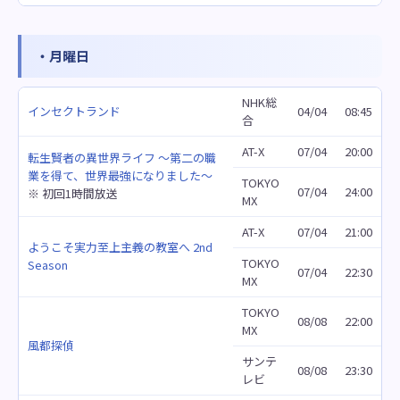
・月曜日
NHK総
インセクトランド
04/04
08:45
合
AT-X
07/04
20:00
転生賢者の異世界ライフ ～第二の職
業を得て、世界最強になりました～
TOKYO
07/04
24:00
※ 初回1時間放送
MX
AT-X
07/04
21:00
ようこそ実力至上主義の教室へ 2nd
TOKYO
Season
07/04
22:30
MX
TOKYO
08/08
22:00
MX
風都探偵
サンテ
08/08
23:30
レビ