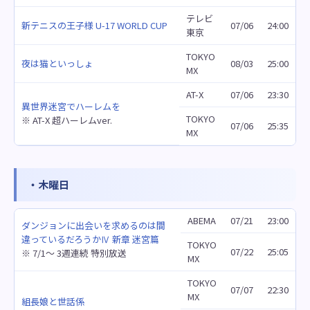
テレビ
新テニスの王子様 U-17 WORLD CUP
07/06
24:00
東京
TOKYO
夜は猫といっしょ
08/03
25:00
MX
AT-X
07/06
23:30
異世界迷宮でハーレムを
TOKYO
※ AT-X 超ハーレムver.
07/06
25:35
MX
・木曜日
ABEMA
07/21
23:00
ダンジョンに出会いを求めるのは間
違っているだろうかⅣ 新章 迷宮篇
TOKYO
07/22
25:05
※ 7/1～ 3週連続 特別放送
MX
TOKYO
07/07
22:30
MX
組長娘と世話係