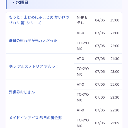
・水曜日
もっと！まじめにふまじめ かいけつ
NHK E
04/06
19:00
ゾロリ 第3シリーズ
テレ
AT-X
07/06
21:00
継母の連れ子が元カノだった
TOKYO
07/06
24:00
MX
AT-X
07/06
21:30
咲う アルスノトリア すんっ！
TOKYO
07/06
23:00
MX
AT-X
07/06
22:00
異世界おじさん
TOKYO
07/06
23:30
MX
AT-X
07/06
22:30
メイドインアビス 烈日の黄金郷
TOKYO
07/06
25:05
MX