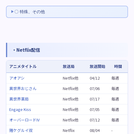
〇 特殊、その他
・Netflix配信
アニメタイトル
放送局
放送開始
時間
アオアシ
Netflix他
04/12
毎週
異世界おじさん
Netflix他
07/06
毎週
異世界薬局
Netflix他
07/17
毎週
Engage Kiss
Netflix他
07/05
毎週
オーバーロードIV
Netflix他
07/12
毎週
賭ケグルイ双
Netflix
08/04
-