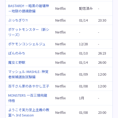
BASTARD!! －暗黒の破壊神
Netflix
配信済み
-
－地獄の鎮魂歌編
ぶっちぎり?!
Netflix
01/14
23:30
ポケットモンスター（新シ
Netflix
-
-
リーズ）
ポケモンコンシェルジュ
Netflix
12/28
-
ぽんのみち
Netflix
01/10
26:23
魔女と野獣
Netflix
01/14
26:00
マッシュル-MASHLE- 神覚
Netflix
01/09
12:00
者候補選抜試験編
百千さん家のあやかし王子
Netflix
01/08
12:00
MONSTERS 一百三情飛龍
Netflix
1月
-
侍極
ようこそ実力至上主義の教
Netflix
01/08
23:00
室へ 3rd Season