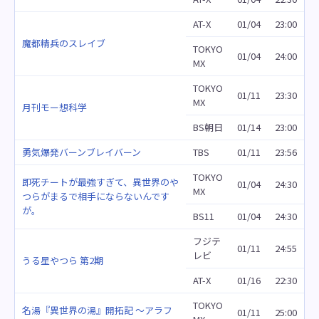
AT-X
01/04
23:00
魔都精兵のスレイブ
TOKYO
01/04
24:00
MX
TOKYO
01/11
23:30
MX
月刊モー想科学
BS朝日
01/14
23:00
勇気爆発バーンブレイバーン
TBS
01/11
23:56
TOKYO
即死チートが最強すぎて、異世界のや
01/04
24:30
MX
つらがまるで相手にならないんです
が。
BS11
01/04
24:30
フジテ
01/11
24:55
レビ
うる星やつら 第2期
AT-X
01/16
22:30
TOKYO
名湯『異世界の湯』開拓記 ～アラフ
01/11
25:00