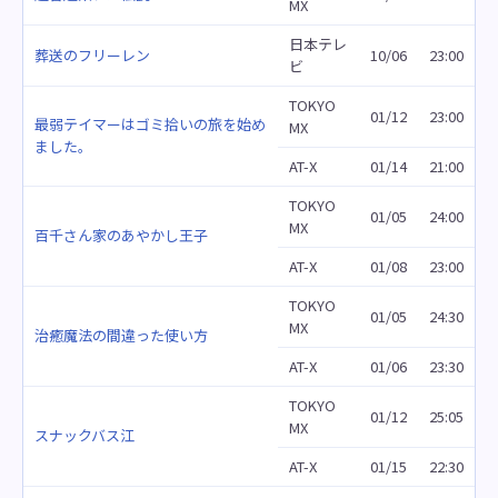
MX
日本テレ
葬送のフリーレン
10/06
23:00
ビ
TOKYO
01/12
23:00
最弱テイマーはゴミ拾いの旅を始め
MX
ました。
AT-X
01/14
21:00
TOKYO
01/05
24:00
MX
百千さん家のあやかし王子
AT-X
01/08
23:00
TOKYO
01/05
24:30
MX
治癒魔法の間違った使い方
AT-X
01/06
23:30
TOKYO
01/12
25:05
MX
スナックバス江
AT-X
01/15
22:30