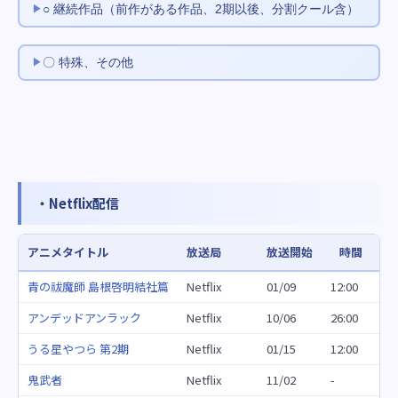
○ 継続作品（前作がある作品、2期以後、分割クール含）
〇 特殊、その他
・Netflix配信
アニメタイトル
放送局
放送開始
時間
青の祓魔師 島根啓明結社篇
Netflix
01/09
12:00
アンデッドアンラック
Netflix
10/06
26:00
うる星やつら 第2期
Netflix
01/15
12:00
鬼武者
Netflix
11/02
-