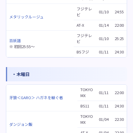
フジテレ
01/10
24:55
ビ
メタリックルージュ
AT-X
01/14
22:00
フジテレ
01/10
25:25
百妖譜
ビ
※ 初回25:55～
BSフジ
01/11
24:30
・木曜日
TOKYO
01/11
22:00
MX
牙狼＜GARO＞ ハガネを継ぐ者
BS11
01/11
24:30
TOKYO
01/04
22:30
MX
ダンジョン飯
AT-X
01/04
22:30