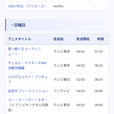
ONE PIECE （ワンピース）
Netflix
-
-
・日曜日
アニメタイトル
放送局
放送開始
時間
遊☆戯☆王ゴーラッシ
テレビ東京
04/03
07:30
ュ！！
デュエル・マスターズWIN
テレビ東京
04/02
08:30
決闘学園編
ひろがるスカイ！プリキュ
テレビ朝日
02/05
08:30
ア
逃走中 グレートミッション
フジテレビ
04/02
09:00
ゴー！ゴー！びーくるずー
（※ アニメキングダム内放
テレビ東京
04/02
09:00
送）