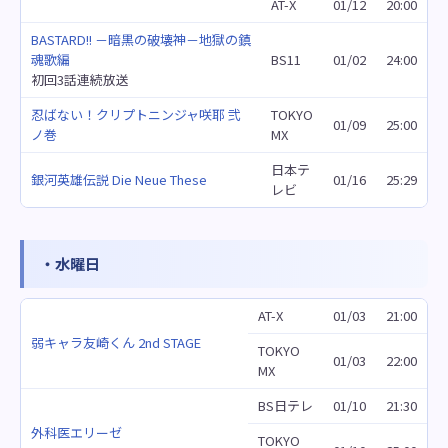
AT-X
01/12
20:00
BASTARD!! －暗黒の破壊神－地獄の鎮
魂歌編
BS11
01/02
24:00
初回3話連続放送
忍ばない！クリプトニンジャ咲耶 弐
TOKYO
01/09
25:00
ノ巻
MX
日本テ
銀河英雄伝説 Die Neue These
01/16
25:29
レビ
・水曜日
AT-X
01/03
21:00
弱キャラ友崎くん 2nd STAGE
TOKYO
01/03
22:00
MX
BS日テレ
01/10
21:30
外科医エリーゼ
TOKYO