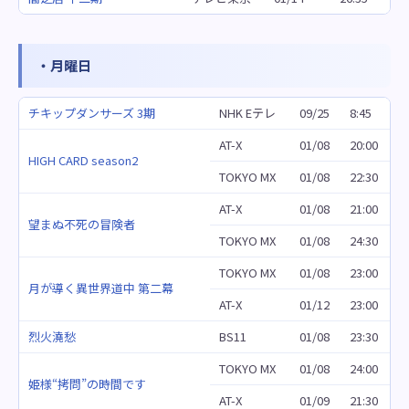
・月曜日
チキップダンサーズ 3期
NHK Eテレ
09/25
8:45
AT-X
01/08
20:00
HIGH CARD season2
TOKYO MX
01/08
22:30
AT-X
01/08
21:00
望まぬ不死の冒険者
TOKYO MX
01/08
24:30
TOKYO MX
01/08
23:00
月が導く異世界道中 第二幕
AT-X
01/12
23:00
烈火澆愁
BS11
01/08
23:30
TOKYO MX
01/08
24:00
姫様“拷問”の時間です
AT-X
01/09
21:30