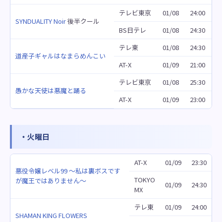
テレビ東京
01/08
24:00
SYNDUALITY Noir
後半クール
BS日テレ
01/08
24:30
テレ東
01/08
24:30
道産子ギャルはなまらめんこい
AT-X
01/09
21:00
テレビ東京
01/08
25:30
愚かな天使は悪魔と踊る
AT-X
01/09
23:00
・火曜日
AT-X
01/09
23:30
悪役令嬢レベル99 ～私は裏ボスです
TOKYO
が魔王ではありません～
01/09
24:30
MX
テレ東
01/09
24:00
SHAMAN KING FLOWERS