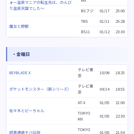
MX
ォー温泉マニアの転生先は、のんび
り温泉天国でした～
BSフジ
01/17
25:00
TBS
01/11
25:28
魔女と野獣
BS11
01/12
23:30
・金曜日
テレビ東
BEYBLADE X
10/06
18:25
京
テレビ東
ポケットモンスター（新シリーズ）
04/14
18:55
京
AT-X
01/05
21:00
佐々木とピーちゃん
TOKYO
01/05
22:30
MX
TOKYO
超普通県チバ伝説
01/05
21:54