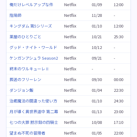
俺だけレベルアップな件
Netflix
01/09
12:00
陰陽師
Netflix
11/28
-
キングダム 第5シリーズ
Netflix
01/10
12:00
薬屋のひとりごと
Netflix
10/21
25:30
グッド・ナイト・ワールド
Netflix
10/12
-
ケンガンアシュラ Season2
Netflix
09/21
-
終末のワルキューレⅡ
Netflix
-
-
葬送のフリーレン
Netflix
09/30
00:00
ダンジョン飯
Netflix
01/04
22:30
治癒魔法の間違った使い方
Netflix
01/10
24:30
月が導く異世界道中 第二幕
Netflix
01/13
23:00
七つの大罪 黙示録の四騎士
Netflix
10/08
17:10
望まぬ不死の冒険者
Netflix
01/05
22:00