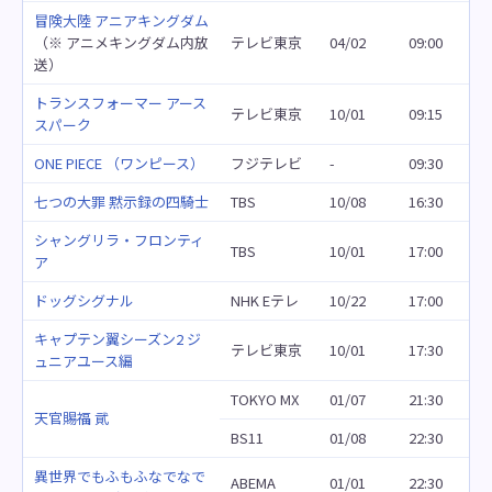
冒険大陸 アニアキングダム
（※ アニメキングダム内放
テレビ東京
04/02
09:00
送）
トランスフォーマー アース
テレビ東京
10/01
09:15
スパーク
ONE PIECE （ワンピース）
フジテレビ
-
09:30
七つの大罪 黙示録の四騎士
TBS
10/08
16:30
シャングリラ・フロンティ
TBS
10/01
17:00
ア
ドッグシグナル
NHK Eテレ
10/22
17:00
キャプテン翼シーズン2 ジ
テレビ東京
10/01
17:30
ュニアユース編
TOKYO MX
01/07
21:30
天官賜福 貮
BS11
01/08
22:30
異世界でもふもふなでなで
ABEMA
01/01
22:30