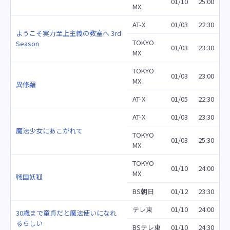
01/10
25:00
MX
AT-X
01/03
22:30
ようこそ実力至上主義の教室へ 3rd
TOKYO
Season
01/03
23:30
MX
TOKYO
01/03
23:00
MX
異修羅
AT-X
01/05
22:30
AT-X
01/03
23:30
魔法少女にあこがれて
TOKYO
01/03
25:30
MX
TOKYO
01/10
24:00
MX
戦国妖狐
BS朝日
01/12
23:30
テレ東
01/10
24:00
30歳まで童貞だと魔法使いになれ
るらしい
BSテレ東
01/10
24:30