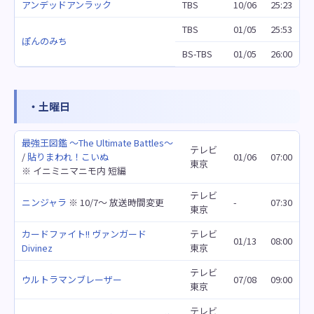
アンデッドアンラック
TBS
10/06
25:23
TBS
01/05
25:53
ぽんのみち
BS-TBS
01/05
26:00
・土曜日
最強王図鑑 ～The Ultimate Battles～
テレビ
/
貼りまわれ！こいぬ
01/06
07:00
東京
※ イニミニマニモ内 短編
テレビ
ニンジャラ
※ 10/7～ 放送時間変更
-
07:30
東京
カードファイト!! ヴァンガード
テレビ
01/13
08:00
Divinez
東京
テレビ
ウルトラマンブレーザー
07/08
09:00
東京
テレビ