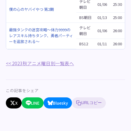
テレビ
01/06
25:30
朝日
僕の心のヤバイやつ 第2期
BS朝日
01/13
25:00
テレビ
最強タンクの迷宮攻略～体力9999の
01/06
26:00
朝日
レアスキル持ちタンク、勇者パーティ
ーを追放される～
BS12
01/11
26:00
<< 2023秋アニメ曜日別一覧表へ
この記事をシェア
X
LINE
Bluesky
URLコピー