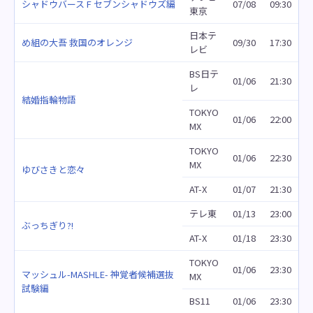
シャドウバース F セブンシャドウズ編
07/08
09:30
東京
日本テ
め組の大吾 救国のオレンジ
09/30
17:30
レビ
BS日テ
01/06
21:30
レ
結婚指輪物語
TOKYO
01/06
22:00
MX
TOKYO
01/06
22:30
MX
ゆびさきと恋々
AT-X
01/07
21:30
テレ東
01/13
23:00
ぶっちぎり?!
AT-X
01/18
23:30
TOKYO
01/06
23:30
マッシュル-MASHLE- 神覚者候補選抜
MX
試験編
BS11
01/06
23:30