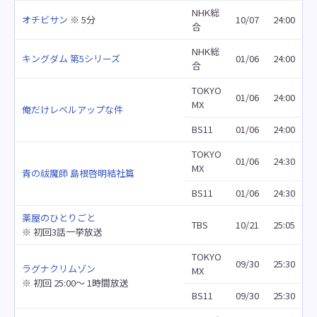
NHK総
オチビサン
※ 5分
10/07
24:00
合
NHK総
キングダム 第5シリーズ
01/06
24:00
合
TOKYO
01/06
24:00
MX
俺だけレベルアップな件
BS11
01/06
24:00
TOKYO
01/06
24:30
MX
青の祓魔師 島根啓明結社篇
BS11
01/06
24:30
薬屋のひとりごと
TBS
10/21
25:05
※ 初回3話一挙放送
TOKYO
09/30
25:30
ラグナクリムゾン
MX
※ 初回 25:00～ 1時間放送
BS11
09/30
25:30