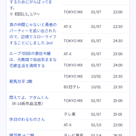
するためにがんばってま
す。
TOKYO MX
01/07
22:00
※ 初回1/1, 1/7～
真の仲間じゃないと勇者の
AT-X
01/07
22:30
パーティーを追い出された
ので、辺境でスローライフ
TOKYO MX
01/07
24:30
することにしました 2nd
ループ7回目の悪役令嬢
AT-X
01/07
23:00
は、元敵国で自由気ままな
TOKYO MX
01/07
24:00
花嫁生活を満喫する
TOKYO MX
10/01
23:30
範馬刃牙 2期
BS日テレ
10/01
23:30
悶えてよ、アダムくん
TOKYO MX
01/07
25:00
（R-18系作品注意）
テレ東
01/07
25:05
休日のわるものさん
AT-X
01/10
22:00
闇芝居 十二期
テレビ東京
01/14
26:35