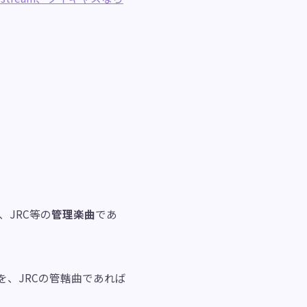
、JRC等の
管理楽曲
であ
を、JRCの管轄曲であれば