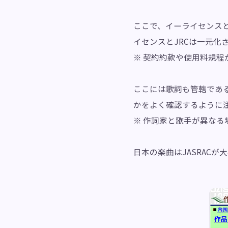
ここで、イーライセンスとJ
イセンスとJRCは一元化
※ 契約約款や使用料規
ここには歌詞も管轄であ
かをよく確認するように
※ 作詞家と歌手が異な
日本の楽曲はJASRAC