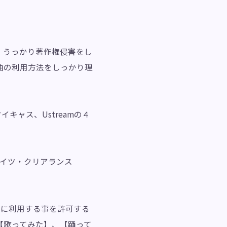
、うっかり著作権侵害をし
曲の利用方法をしっかり理
イキャス、Ustreamの４
ライツ・クリアランス
で動画に利用する事を許可する
【歌ってみた】、【踊って